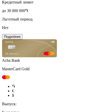
Кредитный лимит
до 30 000 000֏
Льготный период
Нет
Подробнее
Acba Bank
MasterCard Gold
֏
€
$
Выпуск: