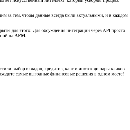
огает искусственный интеллект, который ускоряет процесс
им за тем, чтобы данные всегда были актуальными, и в каждом
рыты для этого! Для обсуждения интеграции через API просто
пной на
AFM
.
ли выбор вкладов, кредитов, карт и ипотек до пары кликов.
находите самые выгодные финансовые решения в одном месте!