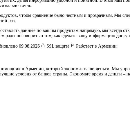
уем их, делая информацию удобной и понятной. В этом нам пом
ксимально точно.
одуктов, чтобы сравнение было честным и прозрачным. Мы след
ний раз.
оставлять данные по вашим продуктам напрямую, мы всегда отк
ем рады поговорить о том, как сделать вашу информацию досту
новлено 09.08.2026
|
SSL защита
|
Работает в Армении
омощник в Армении, который экономит ваши деньги. Мы упрости
учшие условия от банков страны. Экономьте время и деньги – 