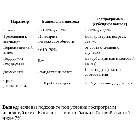
Госпрограмма
Параметр
Банковская ипотека
(субсидированная)
Ставка
От 6,8% до 13%
От 0% до 7,5%
Требования к
ЗП, возраст,
Доп. критерии: возраст,
заёмщику
платёжеспособность
статус
Первоначальный
от 0% (в отдельных
от 10–30%
взнос
случаях)
Поддержка
Да (субсидии или налоговый
Нет
государства
вычет)
Плюс подтверждение
Документы
Стандартный пакет
соответствия
Срок
5–10 рабочих дней
7–15 дней (иногда дольше)
рассмотрения
Вывод:
если вы подходите под условия госпрограмм —
используйте их. Если нет — ищите банки с базовой ставкой
ниже 7%.