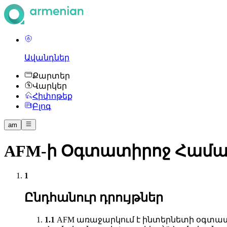
Ավանդներ
Քարտեր
Վարկեր
Հիփոթեք
Բլոգ
am
AFM-ի Օգտատիրոջ Համա
Ընդհանուր դրույթներ
AFM առաջարկում է ինտերնետի օգտատե