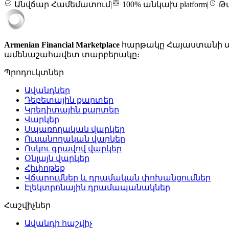
Անվճար Համեմատում
|
100% անկախ platform
|
Թա
Armenian Financial Marketplace
հարթակը Հայաստանի ամ
ամենաշահավետ տարբերակը։
Պրոդուկտներ
Ավանդներ
Դեբետային քարտեր
Կրեդիտային քարտեր
Վարկեր
Սպառողական վարկեր
Ուսանողական վարկեր
Ոսկու գրավով վարկեր
Օնլայն վարկեր
Հիփոթեք
Վճարումներ և դրամական փոխանցումներ
Էլեկտրոնային դրամապանակներ
Հաշվիչներ
Ավանդի հաշվիչ