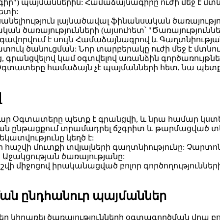
իր") պայմաններին: Համաձայնագիրը ուժի մեջ է մտ
ետի:
ելիություն լայնածավալ ֆինանսական ծառայություն
ան ծառայությունների (այսուհետ՝ "Ծառայություններ
գավորվում է սույն Համաձայնագրով և Գաղտնիությա
ւկ ծանուցման: Նոր տարբերակը ուժի մեջ է մտնում
ից, գրանցվելով կամ օգտվելով առանձին գործառույթ
Օգտատերը համաձայն չէ պայմանների հետ, նա պետք 
վ
ամար Օգտատերը պետք է գրանցվի, և նրա համար կստե
 ընթացքում տրամադրել ճշգրիտ և թարմացված տեղ
կատվությունը կեղծ է:
հաշվի մուտքի տվյալների գաղտնիությունը: Չարտ
Աջակցության ծառայությանը:
 միջոցով իրականացված բոլոր գործողություններ
ման ընդհանուր պայմաններ
ր կիրառել ծառայությունների օգտագործման վրա բո