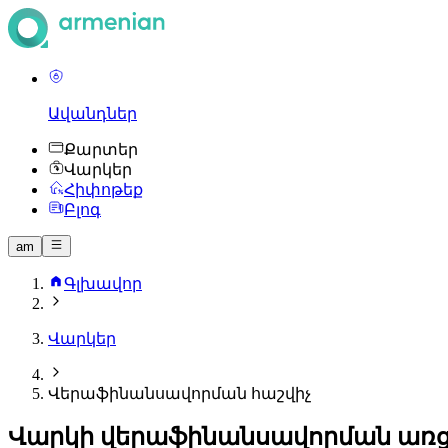
Ավանդներ
Քարտեր
Վարկեր
Հիփոթեք
Բլոգ
am
Գլխավոր
Վարկեր
Վերաֆինանսավորման հաշվիչ
Վարկի վերաֆինանսավորման առց