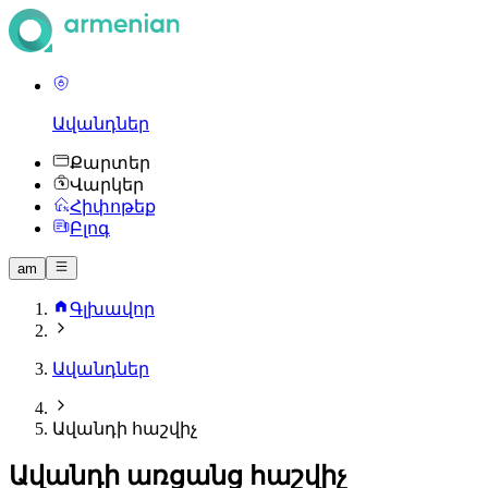
Ավանդներ
Քարտեր
Վարկեր
Հիփոթեք
Բլոգ
am
Գլխավոր
Ավանդներ
Ավանդի հաշվիչ
Ավանդի առցանց հաշվիչ