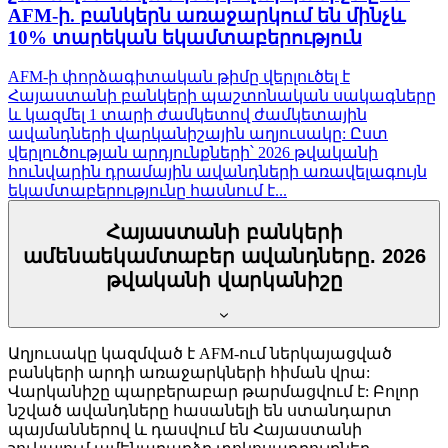
AFM-ի. բանկերն առաջարկում են մինչև
10% տարեկան եկամտաբերություն
AFM-ի փորձագիտական թիմը վերլուծել է
Հայաստանի բանկերի պաշտոնական սակագները
և կազմել 1 տարի ժամկետով ժամկետային
ավանդների վարկանիշային աղյուսակը: Ըստ
վերլուծության արդյունքների՝ 2026 թվականի
հունվարին դրամային ավանդների առավելագույն
եկամտաբերությունը հասնում է...
Հայաստանի բանկերի
ամենաեկամտաբեր ավանդները. 2026
թվականի վարկանիշը
Աղյուսակը կազմված է AFM-ում ներկայացված
բանկերի արդի առաջարկների հիման վրա:
Վարկանիշը պարբերաբար թարմացվում է: Բոլոր
նշված ավանդները հասանելի են ստանդարտ
պայմաններով և դասվում են Հայաստանի