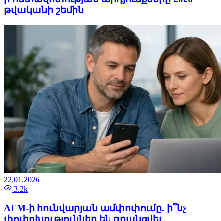
թվականի շեմին
22.01.2026
3.2k
AFM-ի հունվարյան ամփոփումը. ի՞նչ
փոփոխություններ են գրանցվել