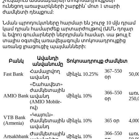
շուկայում ամենաբարձր տոկոսադրույքներ
ունեցող առաջարկների շարքին՝ մոտ 1 տարի
ժամկետի դեպքում:
Նման պրոդուկտները հարմար են շուրջ 10 մլն դրամ
կամ դրան համարժեք արտարժույթով (ԱՄՆ դոլար
և եվրո) գումարների ներդրման համար. սա թույլ է
տալիս օգտվել առավելագույն տոկոսադրույքից
առանց լրացուցիչ պայմանների:
Ավանդի
Բանկ
Տոկոսադրույք
Ժամկետ
անվանումը
367–550
Համալրվող
Fast Bank
մինչև 10.25%
50,
օր
ավանդ
«Շահավետ»
ժամկետային
366–550
առա
AMIO Bank
մինչև 10%
ավանդ
օր
250,
(AMIO Mobile-
ով)
«Կայուն»
VTB Bank
ժամկետային
մինչև 10%
365 օր
4,00
(Armenia)
ավանդ
366–550
Ժամկետային
առա
Artsakhbank
մինչև 10%