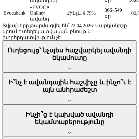
օր
50,0
ավանդներ
«EVOCA
366–549
Evocabank
Online»
մինչև 9.75%
100
օր
ավանդ
Տվյալները թարմացվել են՝ 22.04.2026: Վարկանիշը
կրում է տեղեկատվական բնույթ և
խորհրդատվություն չէ:
Ուղեցույց՝ նչպես հաշվարկել ավանդի
եկամուտը
Ի՞նչ է ավանդային հաշվիչը և ինչո՞ւ է
այն անհրաժեշտ
Ինչի՞ց է կախված ավանդի
եկամտաբերությունը