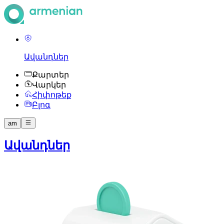
Ավանդներ
Քարտեր
Վարկեր
Հիփոթեք
Բլոգ
am
Ավանդներ