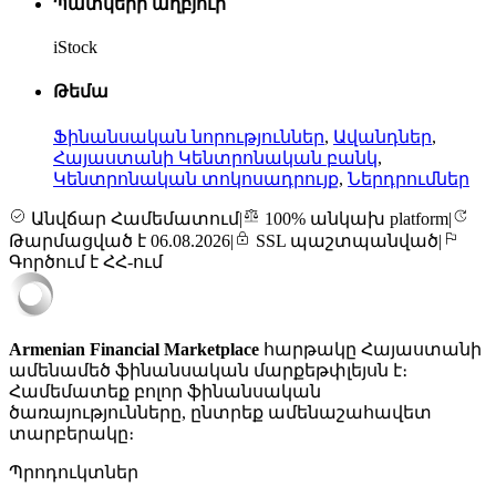
Պատկերի աղբյուր
iStock
Թեմա
Ֆինանսական նորություններ
,
Ավանդներ
,
Հայաստանի Կենտրոնական բանկ
,
Կենտրոնական տոկոսադրույք
,
Ներդրումներ
Անվճար Համեմատում
|
100% անկախ platform
|
Թարմացված է 06.08.2026
|
SSL պաշտպանված
|
Գործում է ՀՀ-ում
Armenian Financial Marketplace
հարթակը Հայաստանի
ամենամեծ ֆինանսական մարքեթփլեյսն է։
Համեմատեք բոլոր ֆինանսական
ծառայությունները, ընտրեք ամենաշահավետ
տարբերակը։
Պրոդուկտներ