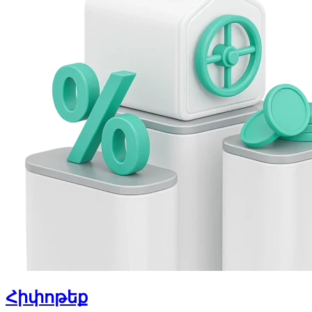
Հիփոթեք