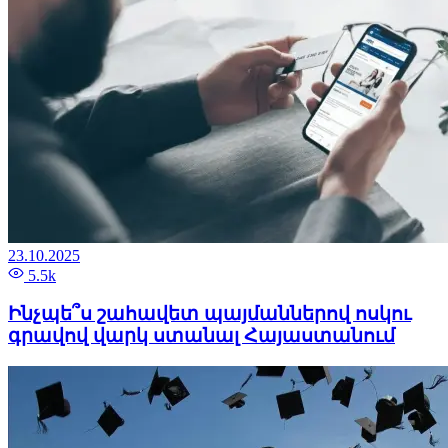
23.10.2025
5.5k
Ինչպե՞ս շահավետ պայմաններով ոսկու
գրավով վարկ ստանալ Հայաստանում