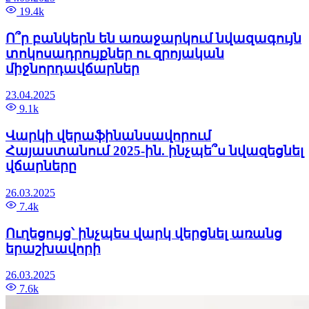
19.4k
Ո՞ր բանկերն են առաջարկում նվազագույն
տոկոսադրույքներ ու զրոյական
միջնորդավճարներ
23.04.2025
9.1k
Վարկի վերաֆինանսավորում
Հայաստանում 2025-ին. ինչպե՞ս նվազեցնել
վճարները
26.03.2025
7.4k
Ուղեցույց՝ ինչպես վարկ վերցնել առանց
երաշխավորի
26.03.2025
7.6k