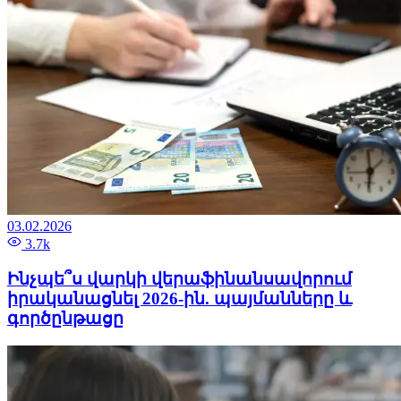
03.02.2026
3.7k
Ինչպե՞ս վարկի վերաֆինանսավորում
իրականացնել 2026-ին. պայմանները և
գործընթացը