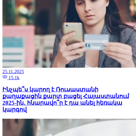
25.11.2025
15.1k
Ինչպե՞ս կարող է Ռուսաստանի
քաղաքացին քարտ բացել Հայաստանում
2025-ին․ հնարավո՞ր է դա անել հեռակա
կարգով