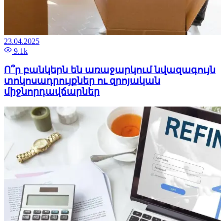
23.04.2025
9.1k
Ո՞ր բանկերն են առաջարկում նվազագույն
տոկոսադրույքներ ու զրոյական
միջնորդավճարներ