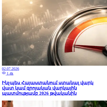
02.07.2026
1.4k
Ինչպես Հայաստանում ստանալ վարկ
վատ կամ զրոյական վարկային
պատմությամբ 2026 թվականին