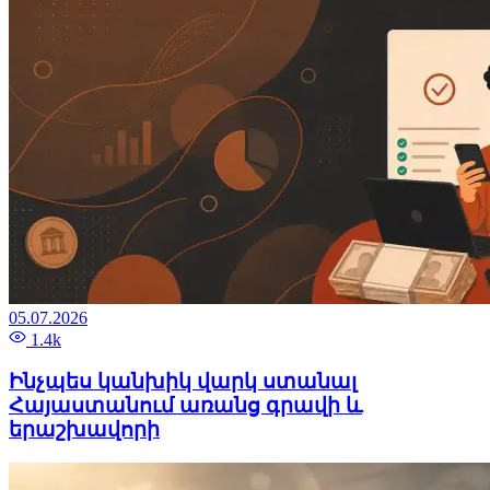
05.07.2026
1.4k
Ինչպես կանխիկ վարկ ստանալ
Հայաստանում առանց գրավի և
երաշխավորի