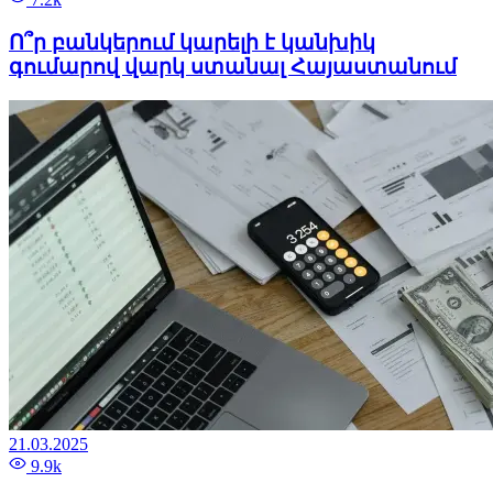
Ո՞ր բանկերում կարելի է կանխիկ
գումարով վարկ ստանալ Հայաստանում
21.03.2025
9.9k