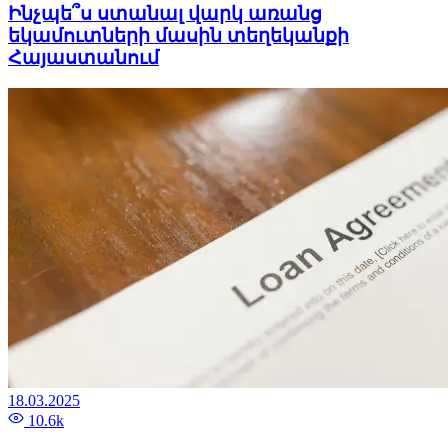
Ինչպե՞ս ստանալ վարկ առանց
եկամուտների մասին տեղեկանքի
Հայաստանում
18.03.2025
10.6k