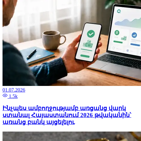
01.07.2026
1.5k
Ինչպես ամբողջությամբ առցանց վարկ
ստանալ Հայաստանում 2026 թվականին՝
առանց բանկ այցելելու