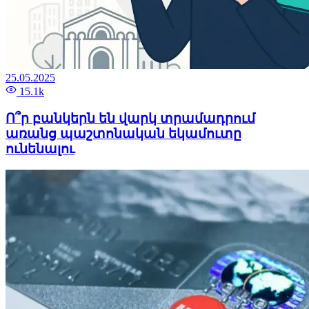
25.05.2025
15.1k
Ո՞ր բանկերն են վարկ տրամադրում
առանց պաշտոնական եկամուտը
ունենալու