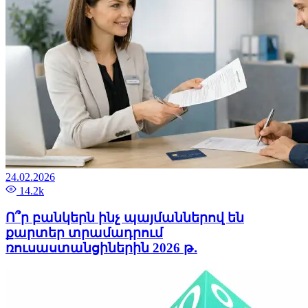
24.02.2026
14.2k
Ո՞ր բանկերն ինչ պայմաններով են
քարտեր տրամադրում
ռուսաստանցիներին 2026 թ․