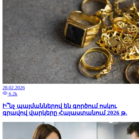
28.02.2026
6.2k
Ի՞նչ պայմաններով են գործում ոսկու
գրավով վարկերը Հայաստանում 2026 թ․