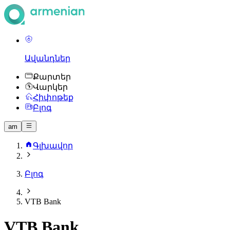
Ավանդներ
Քարտեր
Վարկեր
Հիփոթեք
Բլոգ
am
Գլխավոր
Բլոգ
VTB Bank
VTB Bank