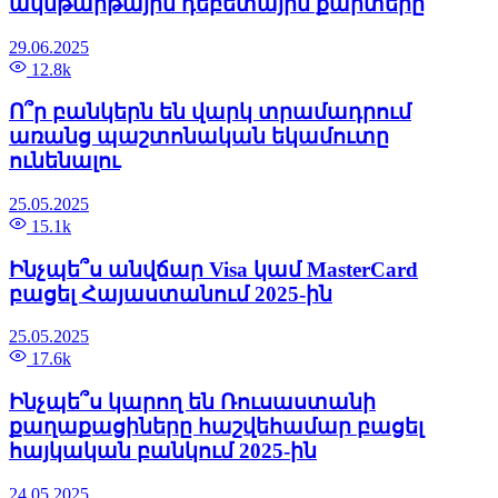
ակնթարթային դեբետային քարտերը
29.06.2025
12.8k
Ո՞ր բանկերն են վարկ տրամադրում
առանց պաշտոնական եկամուտը
ունենալու
25.05.2025
15.1k
Ինչպե՞ս անվճար Visa կամ MasterCard
բացել Հայաստանում 2025-ին
25.05.2025
17.6k
Ինչպե՞ս կարող են Ռուսաստանի
քաղաքացիները հաշվեհամար բացել
հայկական բանկում 2025-ին
24.05.2025