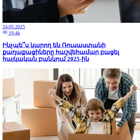
24.05.2025
19.4k
Ինչպե՞ս կարող են Ռուսաստանի
քաղաքացիները հաշվեհամար բացել
հայկական բանկում 2025-ին