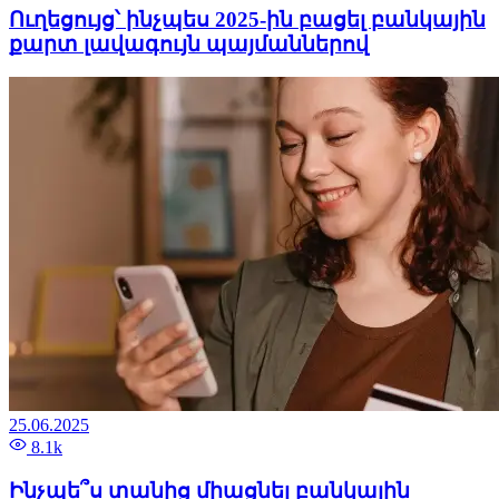
Ուղեցույց՝ ինչպես 2025-ին բացել բանկային
քարտ լավագույն պայմաններով
25.06.2025
8.1k
Ինչպե՞ս տանից միացնել բանկային