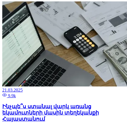
21.03.2025
9.9k
Ինչպե՞ս ստանալ վարկ առանց
եկամուտների մասին տեղեկանքի
Հայաստանում