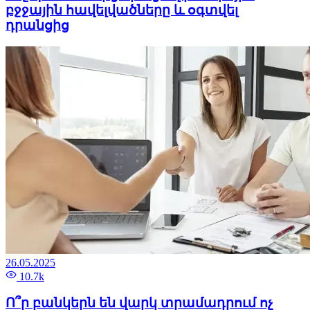
բջջային հավելվածները և օգտվել
դրանցից
26.05.2025
10.7k
Ո՞ր բանկերն են վարկ տրամադրում ոչ