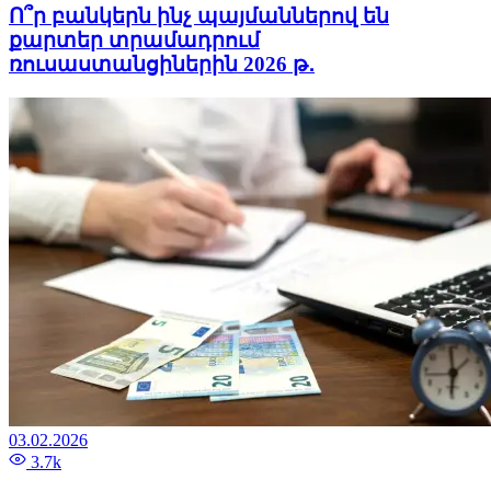
Ո՞ր բանկերն ինչ պայմաններով են
քարտեր տրամադրում
ռուսաստանցիներին 2026 թ․
03.02.2026
3.7k