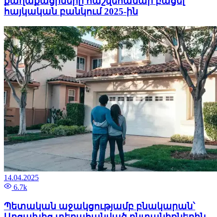
քաղաքացիները հաշվեհամար բացել
հայկական բանկում 2025-ին
14.04.2025
6.7k
Պետական աջակցությամբ բնակարան՝
Արցախից տեղահանված ընտանիքներին