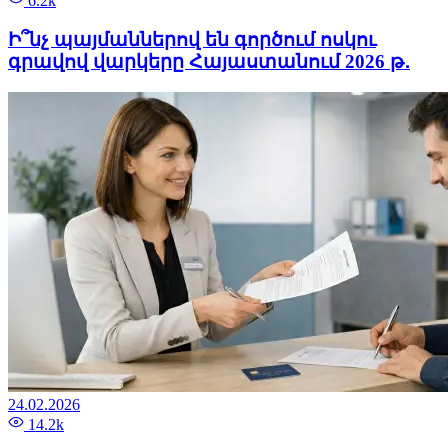
6.2k
Ի՞նչ պայմաններով են գործում ոսկու
գրավով վարկերը Հայաստանում 2026 թ․
24.02.2026
14.2k