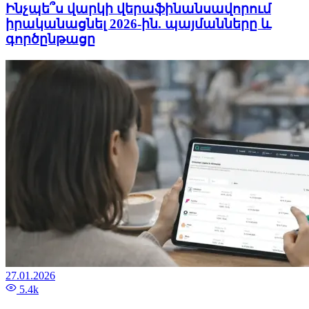
Ինչպե՞ս վարկի վերաֆինանսավորում
իրականացնել 2026-ին. պայմանները և
գործընթացը
27.01.2026
5.4k