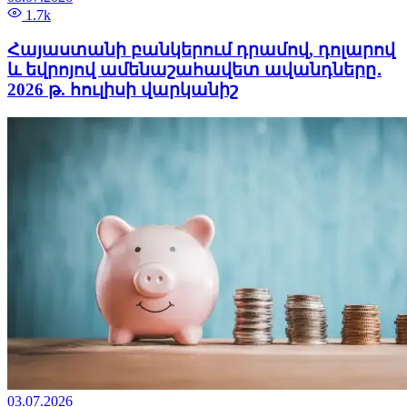
1.7k
Հայաստանի բանկերում դրամով, դոլարով
և եվրոյով ամենաշահավետ ավանդները․
2026 թ. հուլիսի վարկանիշ
03.07.2026