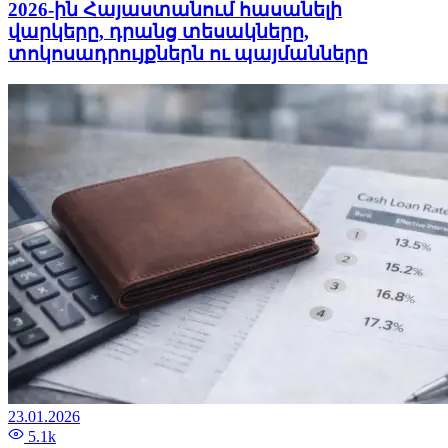
2026-ին Հայաստանում հասանելի
վարկերը, դրանց տեսակները,
տոկոսադրույքներն ու պայմանները
23.01.2026
5.1k