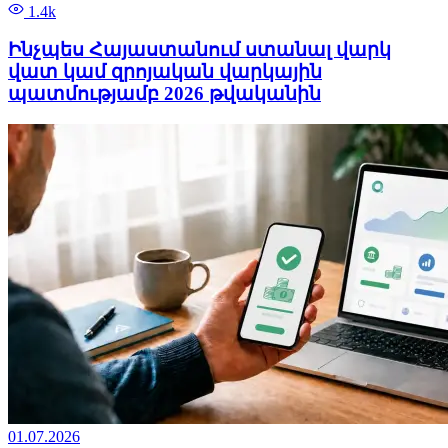
1.4k
Ինչպես Հայաստանում ստանալ վարկ
վատ կամ զրոյական վարկային
պատմությամբ 2026 թվականին
01.07.2026