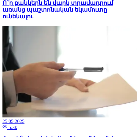
Ո՞ր բանկերն են վարկ տրամադրում
առանց պաշտոնական եկամուտը
ունենալու
25.05.2025
5.3k