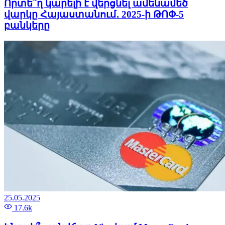
Որտե՞ղ կարելի է վերցնել ամենամեծ
վարկը Հայաստանում․ 2025-ի ԹՈՓ-5
բանկերը
25.05.2025
17.6k