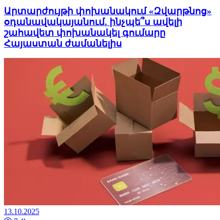
Արտարժույթի փոխանակում «Զվարթնոց»
օդանավակայանում. ինչպե՞ս ավելի
շահավետ փոխանակել գումարը
Հայաստան ժամանելիս
13.10.2025