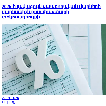
2026-ի լավագույն սպառողական վարկերի
վարկանիշն ըստ փաստացի
տոկոսադրույքի
22.01.2026
14.7k