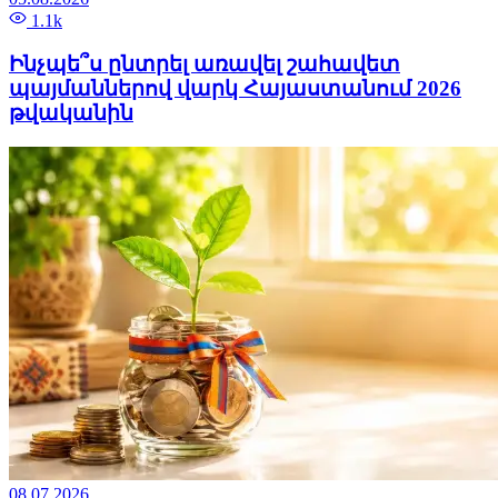
1.1k
Ինչպե՞ս ընտրել առավել շահավետ
պայմաններով վարկ Հայաստանում 2026
թվականին
08.07.2026