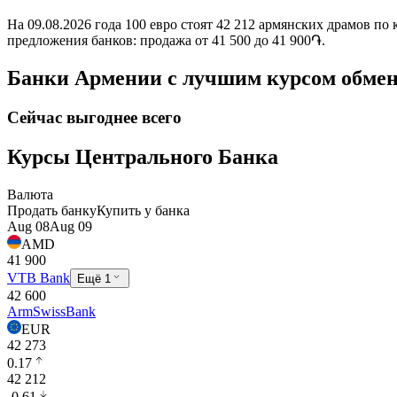
На 09.08.2026 года 100 евро стоят 42 212 армянских драмов 
предложения банков: продажа от 41 500 до 41 900֏.
Банки Армении с лучшим курсом обме
Сейчас выгоднее всего
Курсы Центрального Банка
Валюта
Продать банку
Купить у банка
Aug 08
Aug 09
AMD
41 900
VTB Bank
Ещё 1
42 600
ArmSwissBank
EUR
42 273
0.17
42 212
-0.61