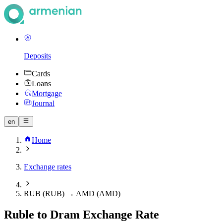
Deposits
Cards
Loans
Mortgage
Journal
en
Home
Exchange rates
RUB (RUB) → AMD (AMD)
Ruble to Dram Exchange Rate