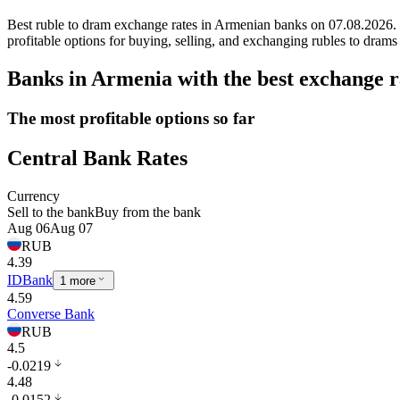
Best ruble to dram exchange rates in Armenian banks on 07.08.2026.
profitable options for buying, selling, and exchanging rubles to dr
Banks in Armenia with the best exchange r
The most profitable options so far
Central Bank Rates
Currency
Sell to the bank
Buy from the bank
Aug 06
Aug 07
RUB
4.39
IDBank
1 more
4.59
Converse Bank
RUB
4.5
-0.0219
4.48
-0.0152