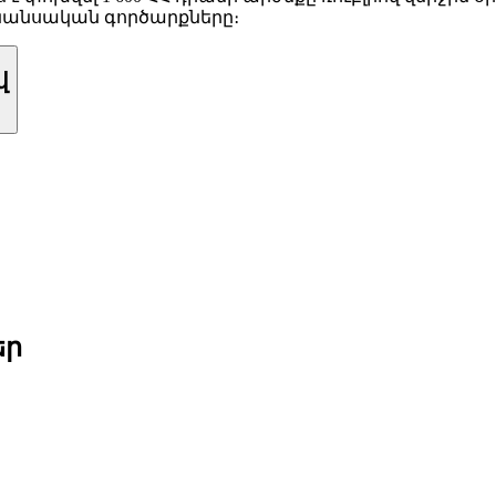
նանսական գործարքները։
վ
եր