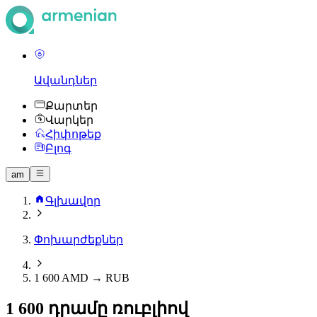
Ավանդներ
Քարտեր
Վարկեր
Հիփոթեք
Բլոգ
am
Գլխավոր
Փոխարժեքներ
1 600 AMD → RUB
1 600 դրամը ռուբլիով