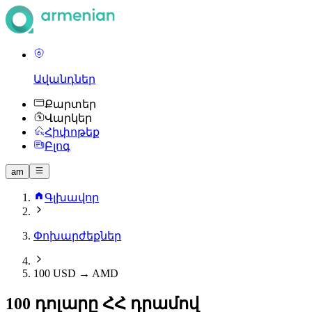
Ավանդներ
Քարտեր
Վարկեր
Հիփոթեք
Բլոգ
am
Գլխավոր
Փոխարժեքներ
100 USD → AMD
100 դոլարը ՀՀ դրամով