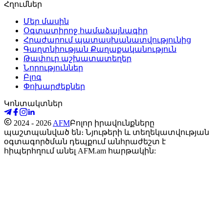
Հղումներ
Մեր մասին
Օգտատիրոջ համաձայնագիր
Հրաժարում պատասխանատվությունից
Գաղտնիության Քաղաքականություն
Թափուր աշխատատեղեր
Նորություններ
Բլոգ
Փոխարժեքներ
Կոնտակտներ
2024 - 2026
AFM
Բոլոր իրավունքները
պաշտպանված են։ Նյութերի և տեղեկատվության
օգտագործման դեպքում անհրաժեշտ է
հիպերհղում անել AFM.am հարթակին: