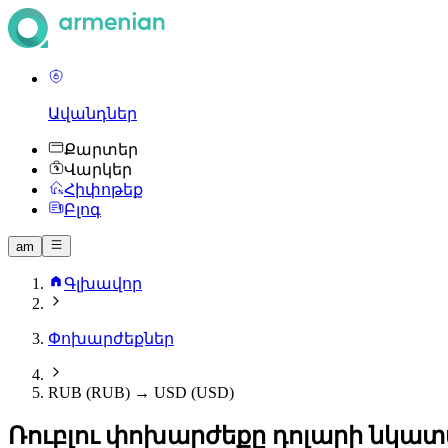
Ավանդներ
Քարտեր
Վարկեր
Հիփոթեք
Բլոգ
am
Գլխավոր
Փոխարժեքներ
RUB (RUB) → USD (USD)
Ռուբլու փոխարժեքը դոլարի նկա