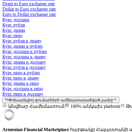
Dram to Euro exchange rate
Dollar to Euro exchange rate
Euro to Dollar exchange rate
Курс доллара
Курс рубля
Курс драма
Курс евро
Курс рубля к драму
Курс драма к рублю
Курс доллара к рублю
Курс доллара к драму
Курс драма к доллару
Курс рубля к доллару
Курс евро к рублю
Курс евро к драму
Курс драма к евро
Курс доллара к евро
Курс евро к доллару
Փոխարկվող գումարների ամենատարածված չափը
Անվճար Համեմատում
|
100% անկախ platform
|
Թա
Armenian Financial Marketplace
հարթակը Հայաստանի ամ