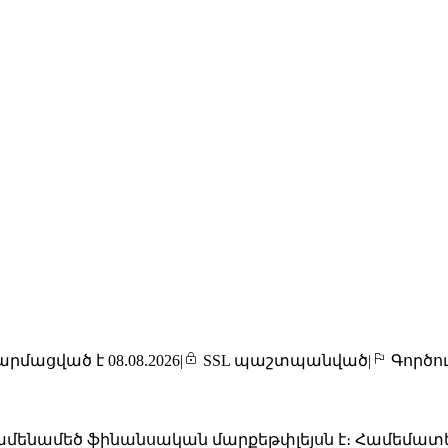
րմացված է 08.08.2026
|
SSL պաշտպանված
|
Գործու
ենամեծ ֆինանսական մարքեթփլեյսն է։ Համեմատեք 