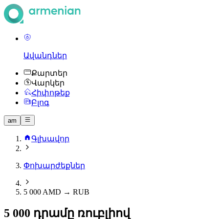
Ավանդներ
Քարտեր
Վարկեր
Հիփոթեք
Բլոգ
am
Գլխավոր
Փոխարժեքներ
5 000 AMD → RUB
5 000 դրամը ռուբլիով