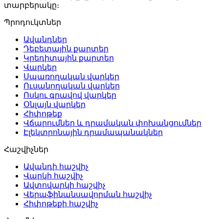
տարբերակը։
Պրոդուկտներ
Ավանդներ
Դեբետային քարտեր
Կրեդիտային քարտեր
Վարկեր
Սպառողական վարկեր
Ուսանողական վարկեր
Ոսկու գրավով վարկեր
Օնլայն վարկեր
Հիփոթեք
Վճարումներ և դրամական փոխանցումներ
Էլեկտրոնային դրամապանակներ
Հաշվիչներ
Ավանդի հաշվիչ
Վարկի հաշվիչ
Ավտովարկի հաշվիչ
Վերաֆինանսավորման հաշվիչ
Հիփոթեքի հաշվիչ