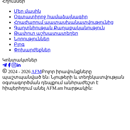
Հղումներ
Մեր մասին
Օգտատիրոջ համաձայնագիր
Հրաժարում պատասխանատվությունից
Գաղտնիության Քաղաքականություն
Թափուր աշխատատեղեր
Նորություններ
Բլոգ
Փոխարժեքներ
Կոնտակտներ
2024 - 2026
AFM
Բոլոր իրավունքները
պաշտպանված են։ Նյութերի և տեղեկատվության
օգտագործման դեպքում անհրաժեշտ է
հիպերհղում անել AFM.am հարթակին: