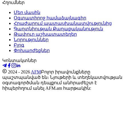
Հղումներ
Մեր մասին
Օգտատիրոջ համաձայնագիր
Հրաժարում պատասխանատվությունից
Գաղտնիության Քաղաքականություն
Թափուր աշխատատեղեր
Նորություններ
Բլոգ
Փոխարժեքներ
Կոնտակտներ
2024 - 2026
AFM
Բոլոր իրավունքները
պաշտպանված են։ Նյութերի և տեղեկատվության
օգտագործման դեպքում անհրաժեշտ է
հիպերհղում անել AFM.am հարթակին: