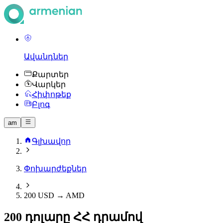
Ավանդներ
Քարտեր
Վարկեր
Հիփոթեք
Բլոգ
am
Գլխավոր
Փոխարժեքներ
200 USD → AMD
200 դոլարը ՀՀ դրամով