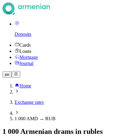
Deposits
Cards
Loans
Mortgage
Journal
en
Home
Exchange rates
1 000 AMD → RUB
1 000 Armenian drams in rubles