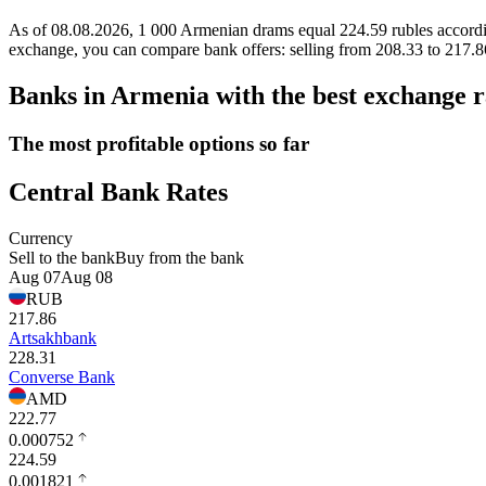
As of 08.08.2026, 1 000 Armenian drams equal 224.59 rubles accord
exchange, you can compare bank offers: selling from 208.33 to 217.
Banks in Armenia with the best exchange r
The most profitable options so far
Central Bank Rates
Currency
Sell to the bank
Buy from the bank
Aug 07
Aug 08
RUB
217.86
Artsakhbank
228.31
Converse Bank
AMD
222.77
0.000752
224.59
0.001821