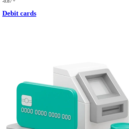
-0.87
Debit cards