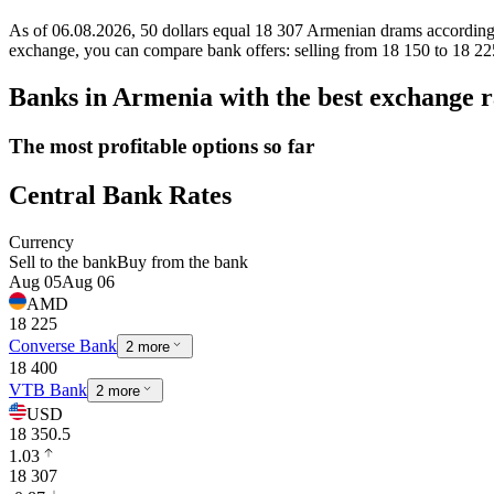
As of 06.08.2026, 50 dollars equal 18 307 Armenian drams according
exchange, you can compare bank offers: selling from 18 150 to 18 2
Banks in Armenia with the best exchange r
The most profitable options so far
Central Bank Rates
Currency
Sell to the bank
Buy from the bank
Aug 05
Aug 06
AMD
18 225
Converse Bank
2 more
18 400
VTB Bank
2 more
USD
18 350.5
1.03
18 307