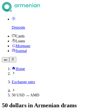
Deposits
Cards
Loans
Mortgage
Journal
en
Home
Exchange rates
50 USD → AMD
50 dollars in Armenian drams