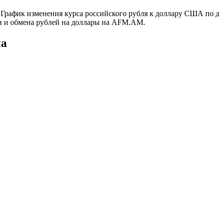
6. График изменения курса российского рубля к доллару США п
и и обмена рублей на доллары на AFM.AM.
на