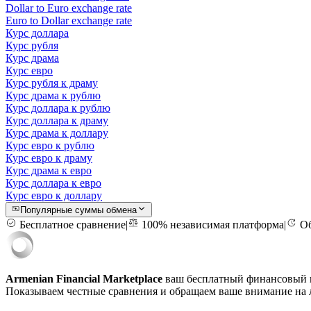
Dollar to Euro exchange rate
Euro to Dollar exchange rate
Курс доллара
Курс рубля
Курс драма
Курс евро
Курс рубля к драму
Курс драма к рублю
Курс доллара к рублю
Курс доллара к драму
Курс драма к доллару
Курс евро к рублю
Курс евро к драму
Курс драма к евро
Курс доллара к евро
Курс евро к доллару
Популярные суммы обмена
Бесплатное сравнение
|
100% независимая платформа
|
Об
Armenian Financial Marketplace
ваш бесплатный финансовый п
Показываем честные сравнения и обращаем ваше внимание на л