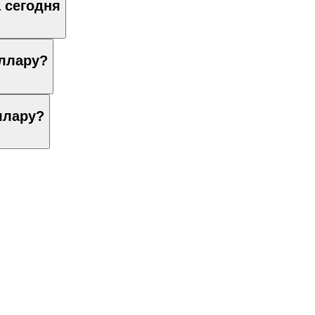
 сегодня
оллару?
ллару?